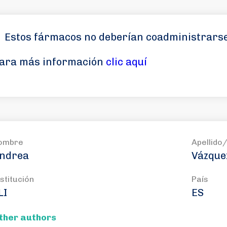
Estos fármacos no deberían coadministrars
ara más información
clic aquí
ombre
Apellido
ndrea
Vázque
stitución
País
LI
ES
ther authors