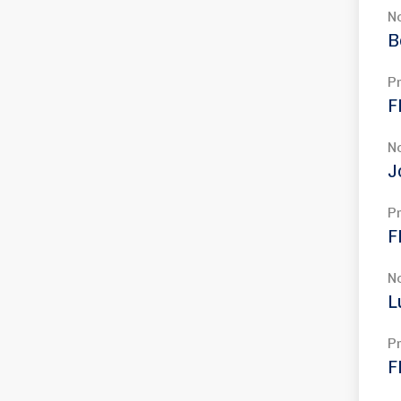
N
B
P
F
N
J
P
F
N
L
P
F