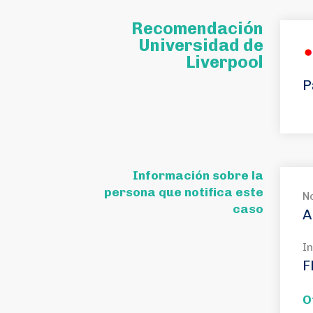
Recomendación
Universidad de
Liverpool
P
Información sobre la
persona que notifica este
N
caso
A
In
F
O