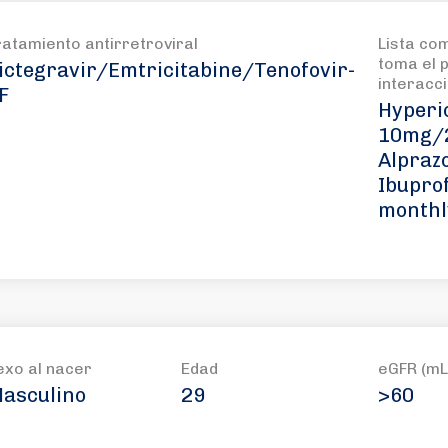
ratamiento antirretroviral
Lista co
toma el p
ictegravir/Emtricitabine/Tenofovir-
interacc
F
Hyperi
10mg/2
Alpraz
Ibupro
monthl
exo al nacer
Edad
eGFR (mL
asculino
29
>60