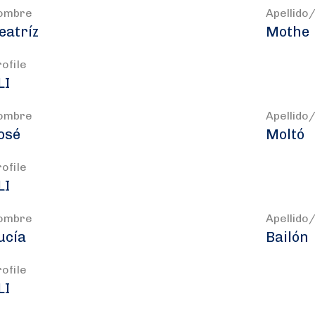
ombre
Apellido
eatríz
Mothe
rofile
LI
ombre
Apellido
osé
Moltó
rofile
LI
ombre
Apellido
ucía
Bailón
rofile
LI