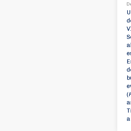
D
U
d
V
S
a
e
E
d
b
e
(
a
T
a