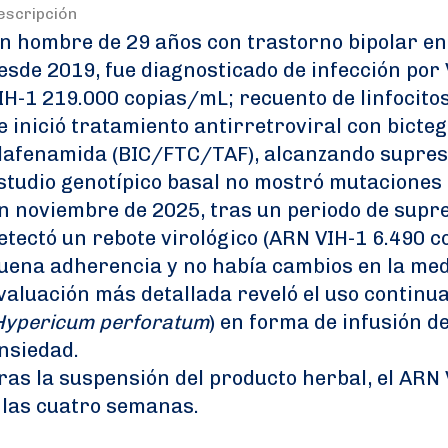
escripción
n hombre de 29 años con trastorno bipolar e
esde 2019, fue diagnosticado de infección por
IH-1 219.000 copias/mL; recuento de linfocitos
e inició tratamiento antirretroviral con bict
lafenamida (BIC/FTC/TAF), alcanzando supresi
studio genotípico basal no mostró mutaciones 
n noviembre de 2025, tras un periodo de supre
etectó un rebote virológico (ARN VIH-1 6.490 c
uena adherencia y no había cambios en la med
valuación más detallada reveló el uso continu
Hypericum perforatum
) en forma de infusión d
nsiedad.
ras la suspensión del producto herbal, el ARN 
 las cuatro semanas.