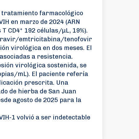
n tratamiento farmacológico
 VIH en marzo de 2024 (ARN
 T CD4⁺ 192 células/µL, 19%).
egravir/emtricitabina/tenofovir
ón virológica en dos meses. El
asociadas a resistencia.
sión virológica sostenida, se
opias/mL). El paciente refería
icación prescrita. Una
ado de hierba de San Juan
esde agosto de 2025 para la
VIH-1 volvió a ser indetectable