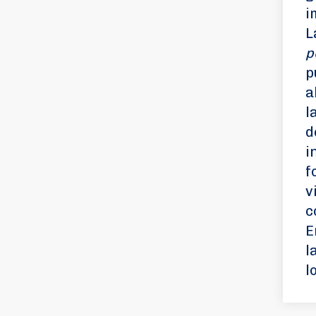
i
L
p
p
a
l
d
i
f
v
c
E
l
l