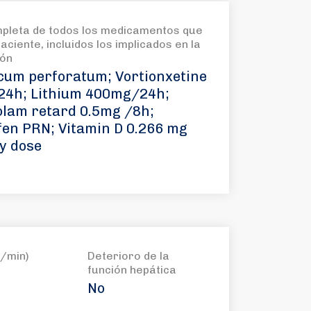
mpleta de todos los medicamentos que
aciente, incluidos los implicados en la
ión
cum perforatum; Vortionxetine
4h; Lithium 400mg/24h;
olam retard 0.5mg /8h;
fen PRN; Vitamin D 0.266 mg
y dose
/min)
Deterioro de la
función hepática
No