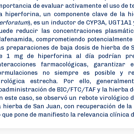
mportancia de evaluar activamente el uso de t
a hiperforina, un componente clave de la h
erforatum
), es un inductor de CYP3A, UGT1A1 y
uede reducir las concentraciones plasmátic
lafenamida, comprometiendo potencialmente l
as preparaciones de baja dosis de hierba de
e 1 mg de hiperforina al día podrían pr
nteracciones farmacológicas, garantizar 
ormulaciones no siempre es posible y re
irológica estrecha. Por ello, generalme
oadministración de BIC/FTC/TAF y la hierba d
n este caso, se observó un rebote virológico 
a hierba de San Juan, con recuperación de la
o que pone de manifiesto la relevancia clínica 