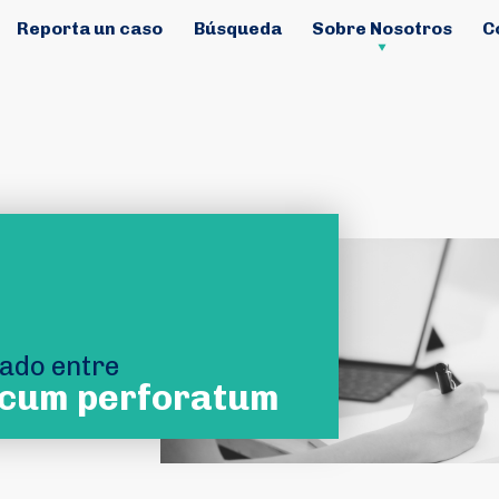
Reporta un caso
Búsqueda
Sobre Nosotros
C
tado entre
cum perforatum